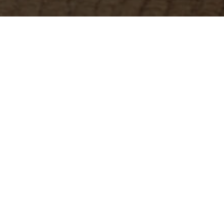
onnes ou offrir de la compagnie. Ils sont de
t de l’Internet des objets. Voici quelques
r à entretenir votre intérieur. Il existe
ore
dégraisser votre barbecue
.
re autonome, d’éviter les obstacles et de
 vocale.