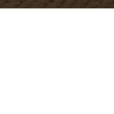
L
es
robots domestiques
sont des appareils
plus en plus présents dans nos foyers, grâc
exemples des dernières innovations en matière
Des robots qui nettoient votre maison
Les
robots aspirateurs
sont déjà bien connus du
désormais des robots qui peuvent
tondre votr
Ces robots sont équipés de
capteurs
, de camér
s’adapter aux différentes surfaces. Ils sont gén
Voici quelques exemples de robots qui nettoien