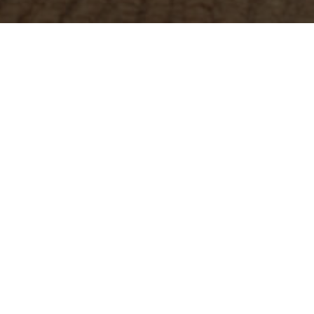
 qui peuvent effectuer des tâches ménagères, assister les pers
e aux progrès de l’
intelligence artificielle
, de la robotique e
 de robots domestiques.
 grand public, mais ils ne sont pas les seuls à pouvoir vous aide
e pelouse
,
nettoyer votre piscine
,
laver vos vitres
ou enc
as et de logiciels qui leur permettent de se déplacer de maniè
éralement contrôlables à distance via une application mobile ou
t votre maison :